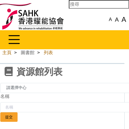
A
A
A
主頁
>
圖書館
>
列表
資源館列表
名稱