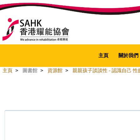
主頁
關於我們
主頁
>
圖書館
>
資源館
>
親親孩子談談性 - 認識自己 