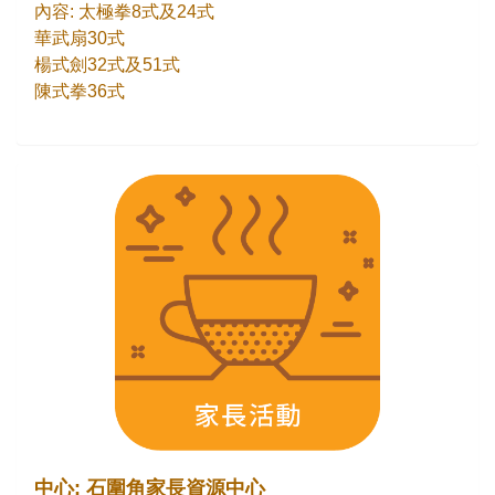
內容: 太極拳8式及24式
華武扇30式
楊式劍32式及51式
陳式拳36式
中心: 石圍角家長資源中心