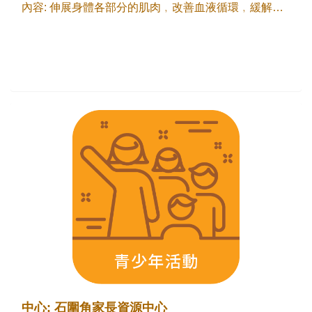
內容: 伸展身體各部分的肌肉﹐改善血液循環﹐緩解肌肉酸痛及關節痛﹐再配合適當的肌群訓練﹐強壯肌肉穩固體骼關節﹐改善不良姿態。 *課程還教授處理壓力與鬆弛技巧法﹐放鬆肌肉同時亦放鬆神經系統﹐經過持續訓練﹐能夠減輕肌肉痛症及精神壓力﹐令人身心舒暢。
中心: 石圍角家長資源中心