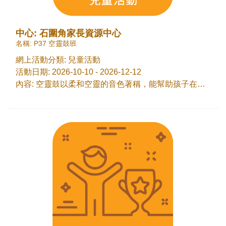
中心: 石圍角家長資源中心
名稱: P37 空靈鼓班
網上活動分類: 兒童活動
活動日期: 2026-10-10 - 2026-12-12
內容: 空靈鼓以柔和空靈的音色著稱，能幫助孩子在輕鬆的氛圍中培養節奏感與音樂表達力。透過遊戲化的教學方式，引導孩子用 數字簡譜 學習，快速掌握旋律與節奏。學生不需有任何音樂基礎，也能輕鬆上手，逐步學會簡單歌曲演奏、節奏練習與小小即興創作，在過程中培養專注力、手腦協調及創意思維。