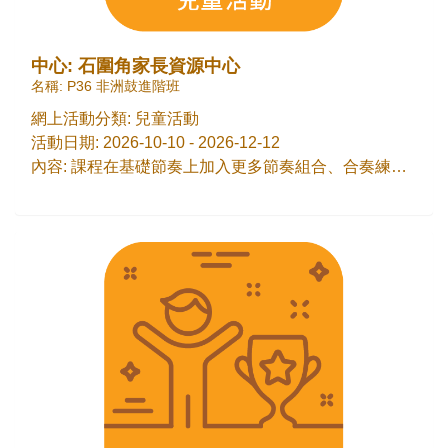
中心: 石圍角家長資源中心
名稱: P36 非洲鼓進階班
網上活動分類: 兒童活動
活動日期: 2026-10-10 - 2026-12-12
內容: 課程在基礎節奏上加入更多節奏組合、合奏練習及 Drum Circle 活動，提升孩子的節奏掌握、聆聽、反應及音樂表達能力。透過輪流演奏、互相配合及即時回應，孩子可學習留意身邊的同伴、跟隨指示和適當表達自己，從而培養自信、合作精神及社交溝通能力，並在敲擊活動中舒展情緒、享受團體音樂的樂趣。