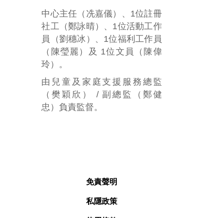
中心主任（冼嘉儀）、
1
位註冊
社工（鄭詠晴）、
1
位活動工作
員（劉穗冰）、
1
位福利工作員
（陳瑩麗）及
1
位文員（陳偉
玲）。
由兒童及家庭支援服務總監
（樊穎欣）
/
副總監（鄭健
忠）負責監督。
免責聲明
私隱政策