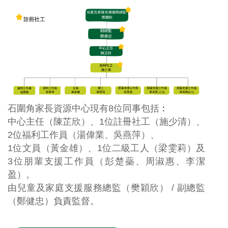
石圍角家長資源中心現有8位同事包括︰
中心主任（
陳芷欣
）、1位註冊社工（
施少清
）、
2位福利工作員（湯偉業、吳燕萍）、
1位文員（黃金雄）、1位二級工人（梁雯莉）
及
3
位朋輩支援工作員（彭楚
蘂、周淑惠、李潔
盈
）。
由兒童及家庭支援服務總監（樊穎欣） / 副總監
（鄭健忠）負責監督。