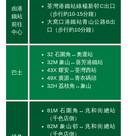
荃灣港鐵站綠楊新邨C出口
由港
（步行約10-15分鐘）
鐵站
大窩口港鐵站青山公路B出
前往
口（步行約10分鐘）
中心
32 石圍角↔奧運站
32M 象山↔葵芳港鐵站
43X 耀安↔荃灣西站
巴士
49X 廣源↔青衣碼頭
32H 荔枝角↔象山
81M 石圍角↔兆和街總站
（千色店側）
82M 象山邨↔兆和街總站
（千色店側）