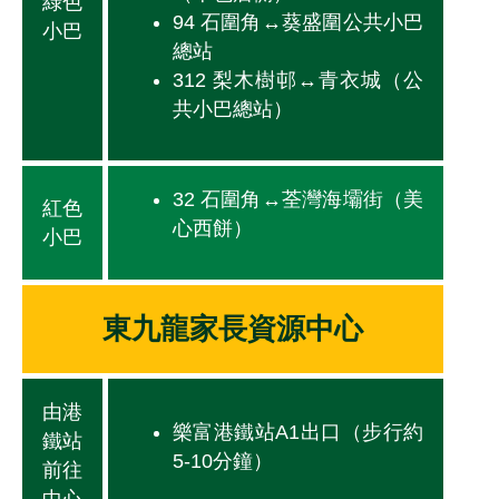
綠色
94 石圍角↔葵盛圍公共小巴
小巴
總站
312 梨木樹邨↔青衣城（公
共小巴總站）
32 石圍角↔荃灣海壩街（美
紅色
心西餅）
小巴
東九龍家長資源中心
由港
樂富港鐵站A1出口（步行約
鐵站
5-10分鐘）
前往