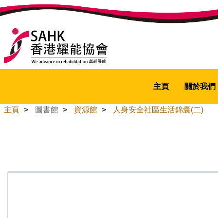
主頁
關於我們
主頁
>
圖書館
>
資源館
>
人身安全社區生活錦囊(二)