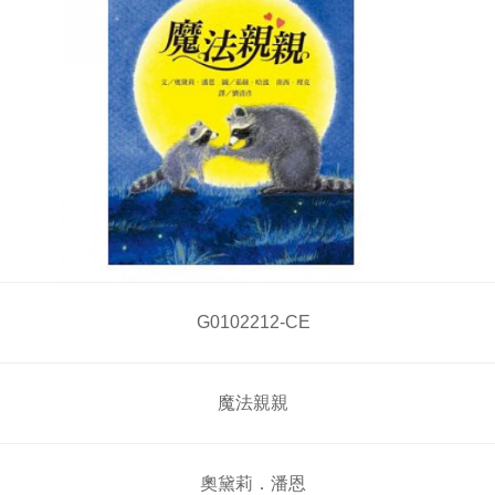
G0102212-CE
魔法親親
奧黛莉．潘恩