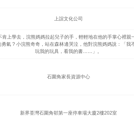
上誼文化公司
不肯上學去，浣熊媽媽拉起兒子的手，輕輕地在他的手掌心裡親
勇氣 ? 小浣熊奇奇，站在森林邊哭泣，他對浣熊媽媽說：「我
玩我的玩具，看我的書……」。
石圍角家長資源中心
新界荃灣石圍角邨第一座停車場大廈2樓202室