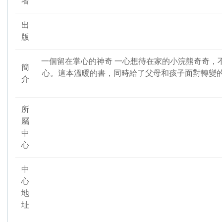
者
出
版
一個留在掌心的神奇 一心想待在家的小浣熊奇奇，
簡
心。這本溫暖的書，同時給了父母和孩子面對轉變的
介
所
屬
中
心
中
心
地
址