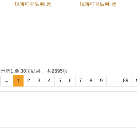
現時可否借用: 是
現時可否借用: 是
顯示第
1 至 30
項結果， 共
2695
項
←
1
2
3
4
5
6
7
8
9
…
89