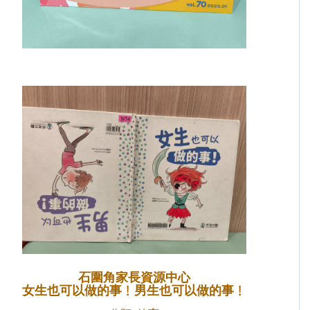
石圍角家長資源中心
分類: 德育
If You're Happy
現時可否借用: 是
石圍角家長資源中心
女生也可以做的事﹗男生也可以做的事﹗