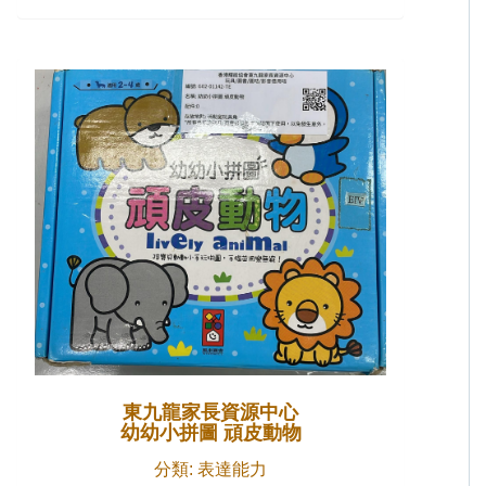
東九龍家長資源中心
分類: 表達能力
木製層層疊
現時可否借用: 是
東九龍家長資源中心
幼幼小拼圖 頑皮動物
分類: 表達能力