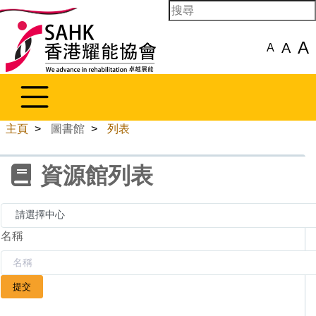
A
A
A
主頁
>
圖書館
>
列表
資源館列表
名稱