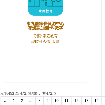
東九龍家長資源中心
花邊認知圖卡-識字
分類: 家庭教育
現時可否借用: 是
顯示第
451 至 472
項結果， 共
472
項
←
1
2
…
8
9
10
11
12
13
14