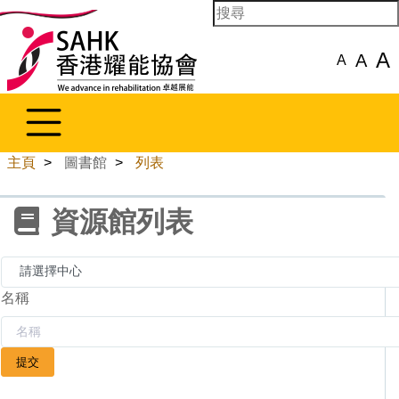
A
A
A
主頁
>
圖書館
>
列表
資源館列表
名稱