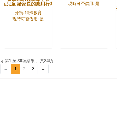
現時可否借用: 是
閉症兒童 給家長的應用行為分析指南
分類: 特殊教育
現時可否借用: 是
顯示第
1 至 30
項結果， 共
84
項
←
1
2
3
→