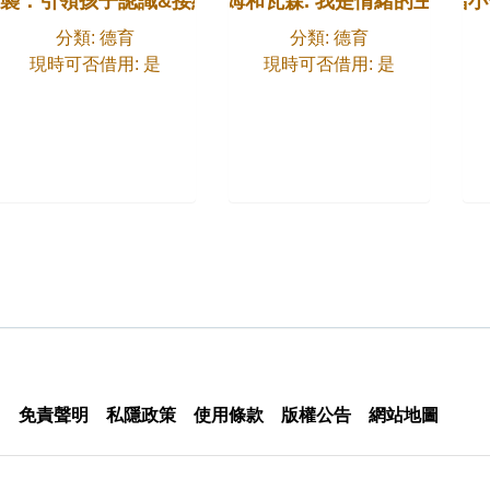
百科
襲：引領孩子認識&接納情緒的療癒繪本
山姆和瓦森. 我是情緒的主人
情緒小
分類: 德育
分類: 德育
現時可否借用: 是
現時可否借用: 是
免責聲明
私隱政策
使用條款
版權公告
網站地圖