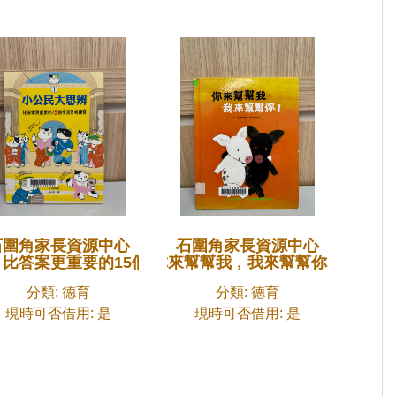
石圍角家長資源中心
石圍角家長資源中心
交力﹗
1﹐比答案更重要的15個生活思考練習
你來幫幫我﹐我來幫幫你﹗
分類: 德育
分類: 德育
現時可否借用: 是
現時可否借用: 是