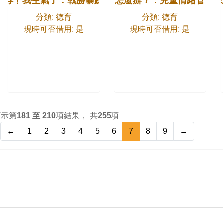
啍﹗我生氣了：戰勝暴躁
鬧情緒﹐怎麼辦？：兒童情緒管理小
注意﹗情緒怪獸來
分類: 德育
分類: 德育
現時可否借用: 是
現時可否借用: 是
顯示第
181 至 210
項結果， 共
255
項
←
1
2
3
4
5
6
7
8
9
→